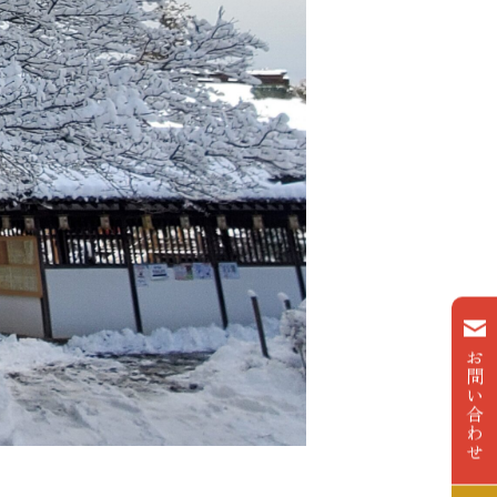
お
問
い
合
わ
せ