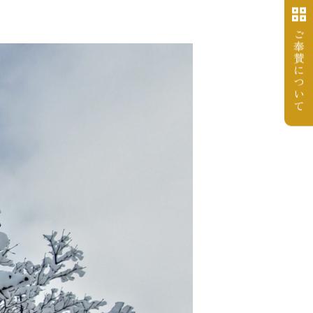
ご
奉
賛
に
つ
い
て